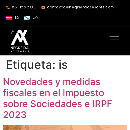
881 155 500
contacto@negreiraasesores.com
ES
GA
Etiqueta:
is
Novedades y medidas
fiscales en el Impuesto
sobre Sociedades e IRPF
2023